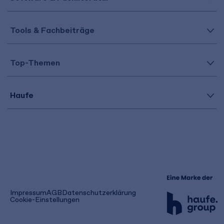
Tools & Fachbeiträge
Top-Themen
Haufe
(öffnet
Impressum
AGB
Datenschutzerklärung
in
Cookie-Einstellungen
einem
neuen
Tab)