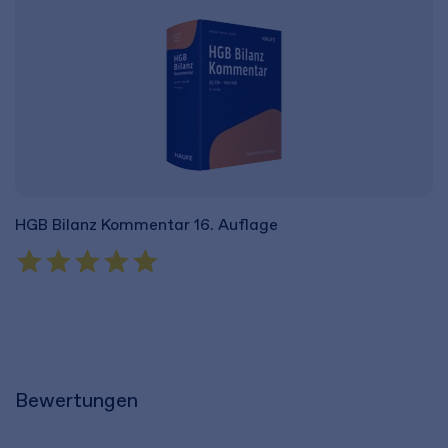
HGB Bilanz Kommentar 16. Auflage
H
268,00 €
3
inkl. MwSt.
250,47 €
zzgl. MwSt.
in
Bewertungen