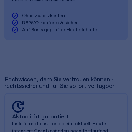
fachlich fundiert und blitzschnell.
check_circle
Ohne Zusatzkosten
check_circle
DSGVO-konform & sicher
check_circle
Auf Basis geprüfter Haufe-Inhalte
Fachwissen, dem Sie vertrauen können -
rechtssicher und für Sie sofort verfügbar.
Aktualität garantiert
Ihr Informationsstand bleibt aktuell. Haufe
integriert Gesetzesänderungen fortlaufend.