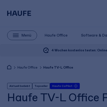
Menü
Haufe Office
Software & D
4 Wochen kostenlos testen:
Onlin
Haufe Office
Haufe TV-L Office
Aktuell beliebt
Topseller
Haufe CoPilot
Haufe TV-L Office