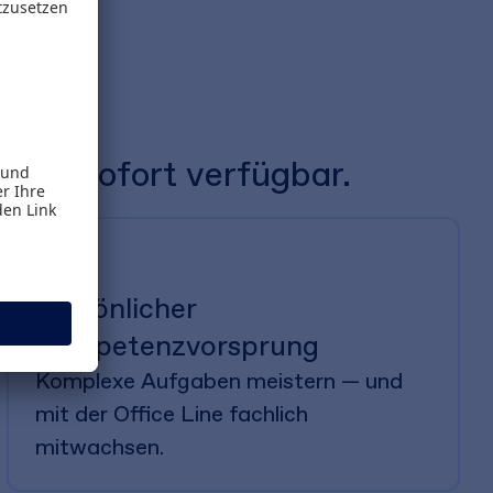
 Sie sofort verfügbar.
Persönlicher
Kompetenzvorsprung
Komplexe Aufgaben meistern — und
mit der Office Line fachlich
mitwachsen.