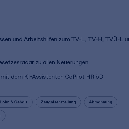
issen und Arbeitshilfen zum TV-L, TV-H, TVÜ-L u
Gesetzesradar zu allen Neuerungen
nt mit dem KI-Assistenten CoPilot HR öD
Lohn & Gehalt
Zeugniserstellung
Abmahnung
g