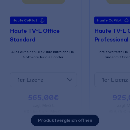
Haufe CoPilot
Haufe CoPilot
Haufe TV-L Office
Haufe TV-L O
Standard
Professional
Alles auf einen Blick: Ihre hilfreiche HR-
Ihre erweiterte HR
Software für die Länder.
Länder mit Onli
565,00€
925
zzgl. MwSt.
zzgl. 
604,55 € inkl. MwSt.
989,75 € in
Produktvergleich öffnen
In den Warenkorb
In den W