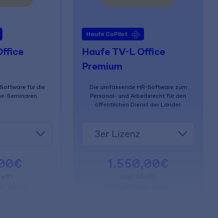
Haufe CoPilot
ffice
Haufe TV-L Office
Premium
-Software für die
Die umfassende HR-Software zum
ne-Seminaren.
Personal- und Arbeitsrecht für den
öffentlichen Dienst der Länder.
,00€
1.550,00€
MwSt.
zzgl. MwSt.
kl. MwSt.
1.658,50 € inkl. MwSt.
arenkorb
In den Warenkorb