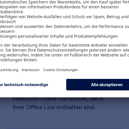
n können - rechtssicher und für
Exklusives Expertenwissen
Lernen Sie von Top-Fachkräften — mit
exklusiven Online-Seminaren, die in
Ihrer Office Line enthalten sind.