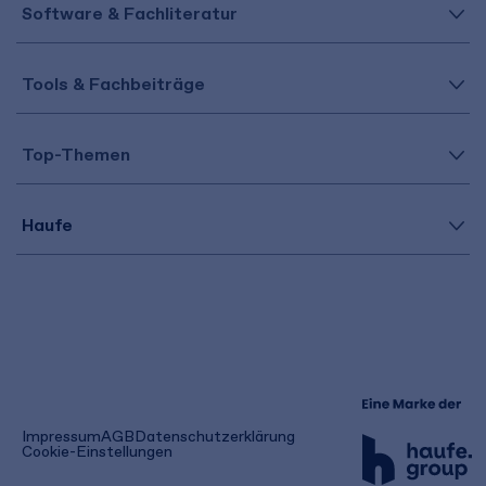
Software & Fachliteratur
Tools & Fachbeiträge
Top-Themen
Haufe
(öffnet
Impressum
AGB
Datenschutzerklärung
in
Cookie-Einstellungen
einem
neuen