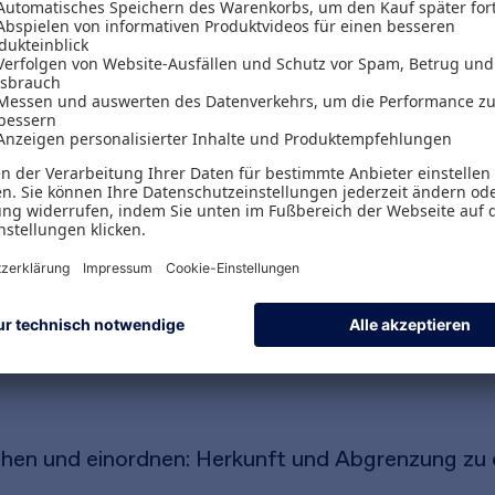
t die Verteilung von Verantwortung und Führung 
utoren beschreiben wissenschaftlich fundiert und
, warum es immer wichtiger wird und welche Vort
rship gelebt wird und welche Haltung, Skills u
n Verantwortung übernehmen und gemeinsam in ei
. Mit Reflexionsfragen, Übungen und zahlreichen 
ven Umsetzung von Shared Leadership. Und es er
auf Führung und Zusammenarbeit sowie die dafür
hen und einordnen: Herkunft und Abgrenzung zu