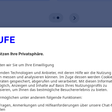
ionen
Inhaltsverzeichnis
elingt