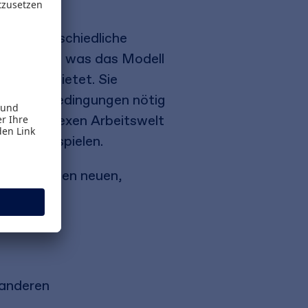
auf unterschiedliche
 praxisnah, was das Modell
eile es bietet. Sie
nd Rahmenbedingungen nötig
ner komplexen Arbeitswelt
Praxisbeispielen.
öffnet einen neuen,
 nötige
 anderen