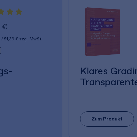
 €
.
51,39 €
zzgl. MwSt.
gs­
Klares Grad
Transparent
Zum Produkt