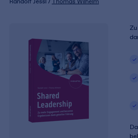
Randolf Jessl /
Thomas Wilhelm
Zu
da
Da
bel