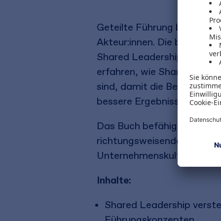
Geteilte Führung bezeichne
Akteur:innen. Die beiden A
Shared Leadership bedeutet
erfahren, wie Shared Leade
sind, damit die Beteiligte
bessere Ergebnisse erzielen
Das Buch befähigt zur akti
richtungsweisenden Blick 
Unternehmenskultur.
Inhalte:
Shared Leadership verste
Führungskonzepten