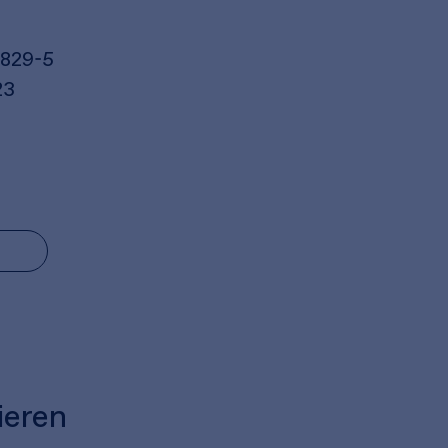
6829-5
23
ieren