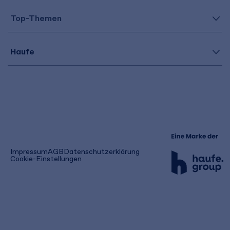
Top-Themen
Haufe
(öffnet
Impressum
AGB
Datenschutzerklärung
in
Cookie-Einstellungen
einem
neuen
Tab)