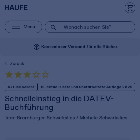
Menü
package_2
Kostenloser Versand für alle Bücher.
Zurück
Aktuell beliebt
15. aktualisierte und überarbeitete Auflage 2025
Schnelleinstieg in die DATEV-
Buchführung
Jean Bramburger‑Schwirkslies
/
Michele Schwirkslies