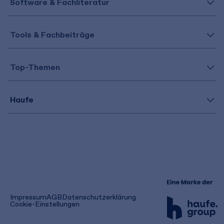
Software & Fachliteratur
Tools & Fachbeiträge
Top-Themen
Haufe
(öffnet
Impressum
AGB
Datenschutzerklärung
in
Cookie-Einstellungen
einem
neuen