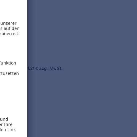
Elmar Goldstein
Kontieren und buchen
11,99 €
inkl. MwSt.
11,21 €
zzgl. MwSt.