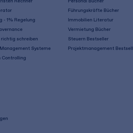
risten Rechner
Personal Bücher
rator
Führungskräfte Bücher
 - 1% Regelung
Immobilien Literatur
overnance
Vermietung Bücher
richtig schreiben
Steuern Bestseller
 Management Systeme
Projektmanagement Bestsell
 Controlling
ngen