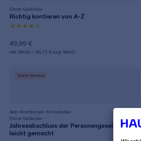
Elmar Goldstein
Richtig kontieren von A-Z
49,99 €
inkl. MwSt.
46,72 €
zzgl. MwSt.
Gratis Versand