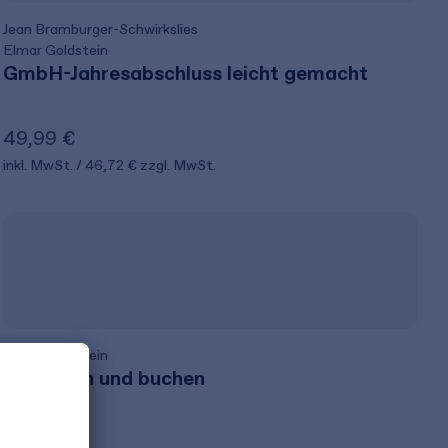
Jean Bramburger-Schwirkslies
Elmar Goldstein
GmbH-Jahresabschluss leicht gemacht
49,99 €
inkl. MwSt.
46,72 €
zzgl. MwSt.