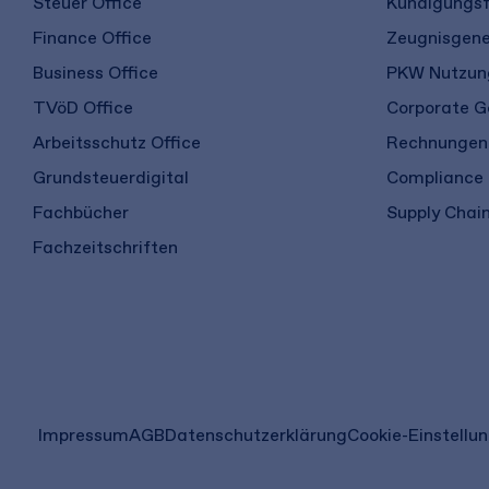
Steuer Office
Kündigungsf
Finance Office
Zeugnisgene
Business Office
PKW Nutzung
TVöD Office
Corporate G
Arbeitsschutz Office
Rechnungen 
Grundsteuerdigital
Compliance
Fachbücher
Supply Chain
Fachzeitschriften
(öffnet
Impressum
AGB
Datenschutzerklärung
Cookie-Einstellu
in