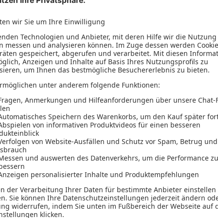
Jean Bramburger-Schwirkslies
Elmar Goldstein
Jahresabschluss leicht gemacht
49,99 €
inkl. MwSt.
46,72 €
zzgl. MwSt.