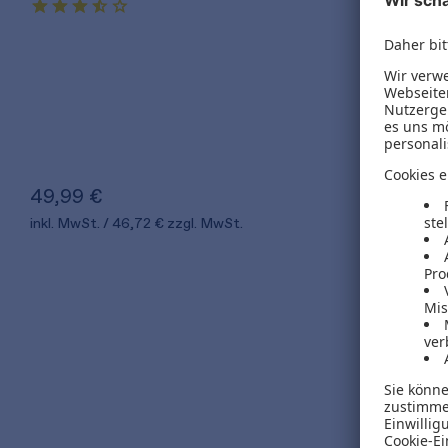
Jean Bramburger-Schwirkslies
Elmar Goldstein
Jahresabschluss der Personengesellschaft
leicht gemacht
49,99 €
inkl. MwSt.
46,72 €
zzgl. MwSt.