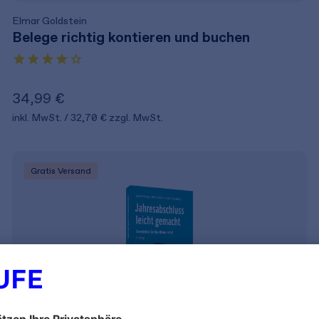
Elmar Goldstein
Belege richtig kontieren und buchen
34,99 €
inkl. MwSt.
32,70 €
zzgl. MwSt.
Gratis Versand