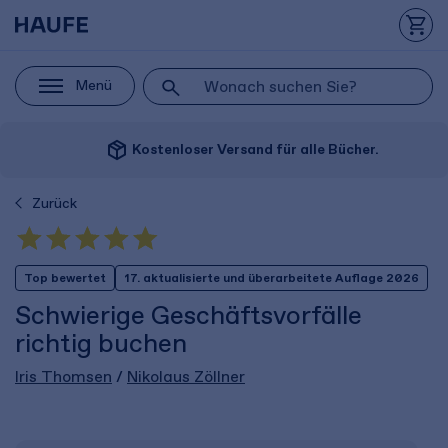
Menü
package_2
Kostenloser Versand für alle Bücher.
Zurück
Top bewertet
17. aktualisierte und überarbeitete Auflage 2026
Schwierige Geschäftsvorfälle
richtig buchen
Iris Thomsen
/
Nikolaus Zöllner