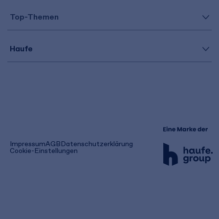
Top-Themen
Haufe
(öffnet
Impressum
AGB
Datenschutzerklärung
in
Cookie-Einstellungen
einem
neuen
Tab)