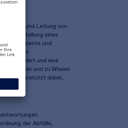
staltung und Leitung von
en zur Erstellung eines
baut, effiziente und
 eine echte
nde reduziert und eine
m Bewusstsein und zu Wissen
. Es unterstützt dabei,
erantwortungen
ordnung der Abfälle,