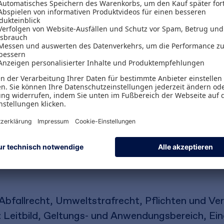
e Gestaltung von Entsorgungsprozessen
ema Entsorgung! Verantwortliche für Aufbau, Ge
en hier einen leicht verständlichen Praxisleitfad
utorinnen zeigen, wie Recyclingstrategien aufge
hergestellt und hochwertige Abfallqualitäten für
t werden. Zudem erläutern sie, wie Logistikaufwä
g gestellt wird. Das Buch verhilft somit zu eine
n und Chancen im betrieblichen Abfallmanagement
n und die Entsorgung nachhaltig zu gestalten.
Abfallrecht, Umweltstrafrecht, Pflichten und V
Leitbild, Geltungs- und Anwendungsbereich, Ein