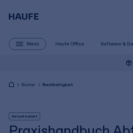
Menü
Haufe Office
Software & D
package_2
Bücher
Nachhaltigkeit
Aktuell beliebt
Praxishandbuch Ab