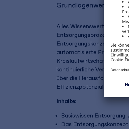
Grundlagenwerk für di
Alles Wissenswerte zum Th
Entsorgungsprozessen erhalt
Entsorgungskonzepts. Die A
automatisierte Prozesse sic
Kreislaufwirtschaft gebilde
kontinuierliche Verbesserun
über die Herausforderunge
Effizienzpotenziale zu hebe
Inhalte:
Basiswissen Entsorgung: 
Das Entsorgungskonzept: 