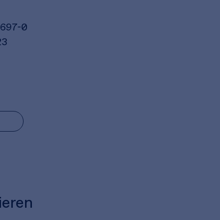
6697-0
23
ieren