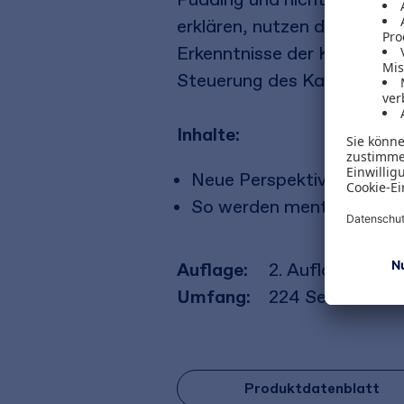
erklären, nutzen die Autor
Erkenntnisse der Kulturwis
Steuerung des Kaufverhalt
Inhalte:
Neue Perspektiven auf d
So werden mentale Codes
Auflage:
2. Auflage 2012
Umfang:
224
Seiten
Produktdatenblatt