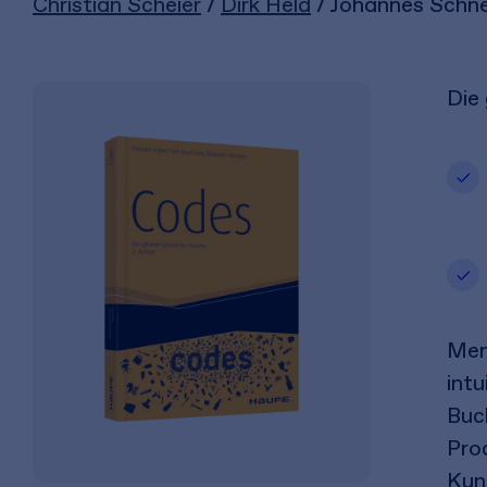
Christian Scheier
/
Dirk Held
/ Johannes Schne
Die
Men
intu
Buc
Pro
Kun