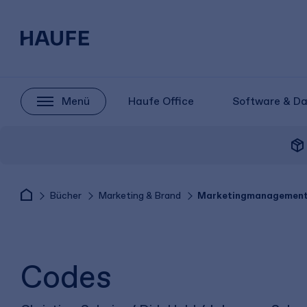
Menü
Haufe Office
Software & D
package_2
Bücher
Marketing & Brand
Marketingmanagemen
Codes