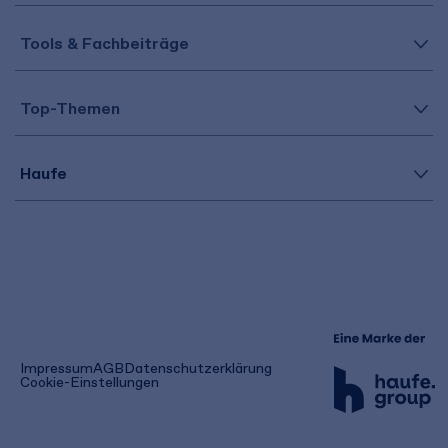
Tools & Fachbeiträge
Top-Themen
Haufe
(öffnet
Impressum
AGB
Datenschutzerklärung
in
Cookie-Einstellungen
einem
neuen
Tab)