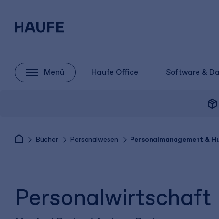
Menü
Haufe Office
Software & D
package_2
Bücher
Personalwesen
Personalmanagement & H
Personalwirtschaft