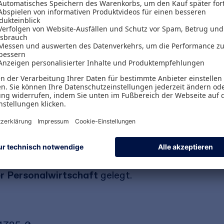
dlagen über wesentliche Handlungsfelder bis hin 
leuchtet das Lehrbuch
alle wichtigen Teilbereich
für angehende Personaler ebenfalls relevante
s Kapitel gewidmet.
 optimal aufbereitet: Eingängige Erläuterungen, a
tungen erprobte
Übungsfragen
helfen dabei, das 
zu überprüfen.
gehend aktualisiert und insbesondere ein Augenm
er Personalwirtschaft
gelegt.