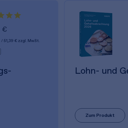
 €
.
51,39 €
zzgl. MwSt.
gs­
Lohn- und G
Zum Produkt