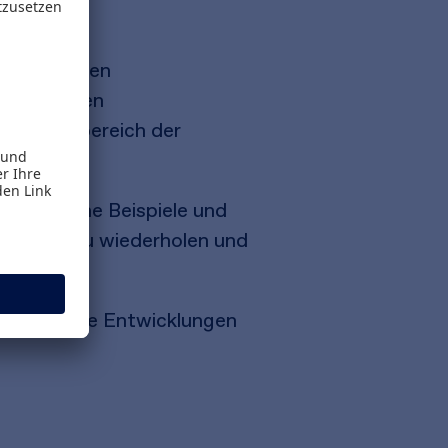
zu aktuellen
e
modernen
n Themenbereich der
nschauliche Beispiele und
Gelernte zu wiederholen und
erk auf die Entwicklungen