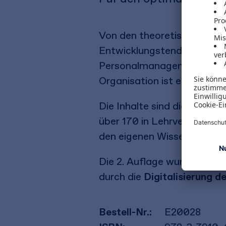
Von den theoretischen Grun
Entwicklungstendenzen be
Personalmanagements. Dem 
Organisation ist ein eigene
Die Inhalte sind didaktisch
über 170 in Lehrveranstal
den eigenen Wissensstand 
Die 2. Auflage wurde durch
durch die
Digitalisierung d
Bestell-Nr.:
E20028