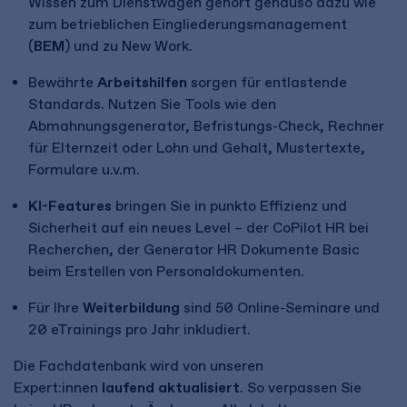
Wissen zum Dienstwagen gehört genauso dazu wie
zum betrieblichen Eingliederungsmanagement
(
BEM
) und zu New Work.
Bewährte
Arbeitshilfen
sorgen für entlastende
Standards. Nutzen Sie Tools wie den
Abmahnungsgenerator, Befristungs-Check, Rechner
für Elternzeit oder Lohn und Gehalt, Mustertexte,
Formulare u.v.m.
KI-Features
bringen Sie in punkto Effizienz und
Sicherheit auf ein neues Level – der CoPilot HR bei
Recherchen
, der Generator HR Dokumente Basic
beim Erstellen von Personaldokumenten.
Für Ihre
Weiterbildung
sind 50 Online-Seminare und
20 eTrainings pro Jahr inkludiert.
Die Fachdatenbank wird von unseren
Expert:innen
laufend aktualisiert
. So verpassen Sie