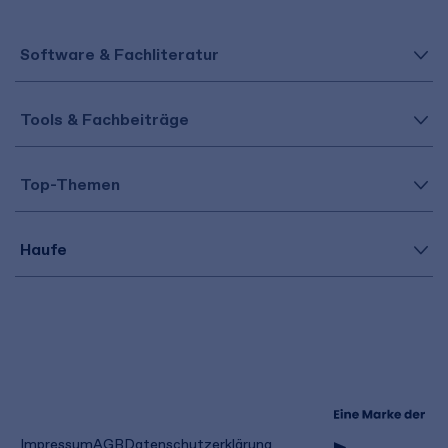
Software & Fachliteratur
Tools & Fachbeiträge
Top-Themen
Haufe
(öffnet
Impressum
AGB
Datenschutzerklärung