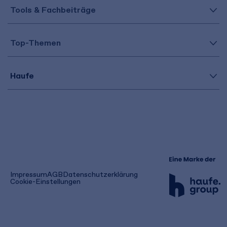
Tools & Fachbeiträge
Top-Themen
Haufe
(öffnet
Impressum
AGB
Datenschutzerklärung
in
Cookie-Einstellungen
einem
neuen
Tab)