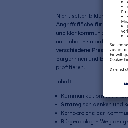
Nicht selten bilden große 
Angriffsfläche für Kritik a
und klar kommunizieren. Di
und Inhalte so aufbereiten
verschiedene Pressespreche
Bürgerinnen und Bürgern pr
profitieren.
Inhalt:
Kommunikationstools u
Strategisch denken und k
Kernbereiche der Kommuni
Bürgerdialog – Weg der