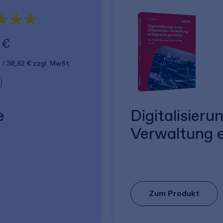
 €
.
30,82 €
zzgl. MwSt.
e
Digitalisieru
Verwaltung e
Zum Produkt