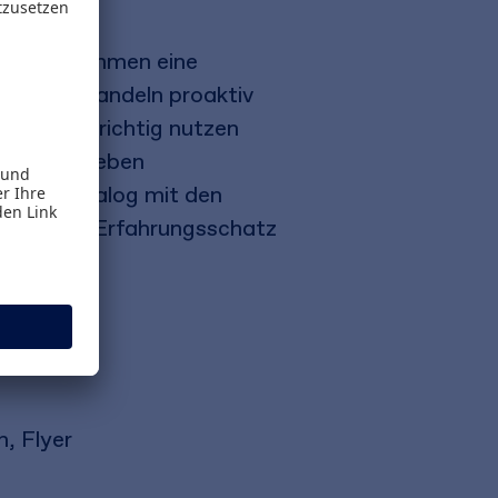
sive Maßnahmen eine
munen ihr Handeln proaktiv
ionswege richtig nutzen
Außerdem geben
reichen Dialog mit den
em reichen Erfahrungsschatz
, Flyer