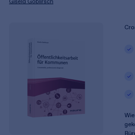
Gisela Goblirsch
Cro
Wie
gek
Bür