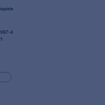
ispiele
4987-4
21