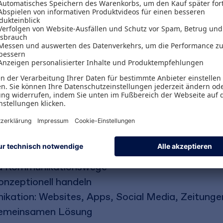
Projekte, schwierige Planungen oder kosteninten
us der Öffentlichkeit. Dieses Buch zeigt, wie Kom
e Autorin erläutert, wie Sie moderne Kommunikat
, dass Ihre Arbeit positiv wahrgenommen wird. 
rinnen und Fachleute ihre Erfahrungen im erfolg
eis. So können Sie Fallen vermeiden und von ein
nd Kommunikationswege
onzeptionell handeln
kation: Websites, Apps, Social Media, Zeitungen
 gemeinsamen Lösung