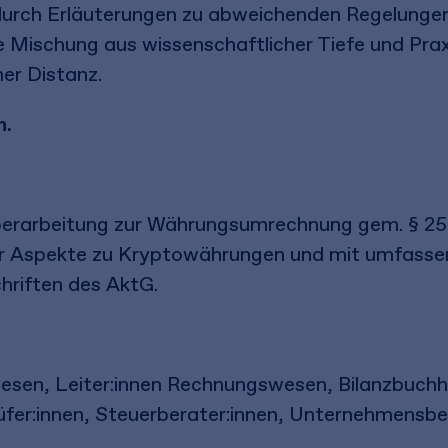
urch Erläuterungen zu abweichenden Regelungen
 Mischung aus wissenschaftlicher Tiefe und Prax
er Distanz.
n.
berarbeitung zur Währungsumrechnung gem. § 2
ler Aspekte zu Kryptowährungen und mit umfasse
riften des AktG.
sen, Leiter:innen Rechnungswesen, Bilanzbuchha
rüfer:innen, Steuerberater:innen, Unternehmensbe