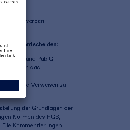
chwierige
schlusses werden
hluss zu entscheiden:
G, GmbHG und PublG
ntiert durch das
xtsuche und Verweisen zu
tellung der Grundlagen der
lägigen Normen des HGB,
n. Die Kommentierungen