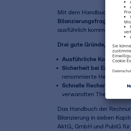
Mit dem Handbuch der Rec
Bilanzierungsfragen schnel
ausführlich kommentiert.
Drei gute Gründe, sich für
Ausführliche Kommentie
Sicherheit bei Entscheid
renommierte Herausgeb
Schnelle Recherche
durch
verwandten Themen
Das Handbuch der Rechnung
Bilanzierung in sieben Kap
AktG, GmbH und PublG für 