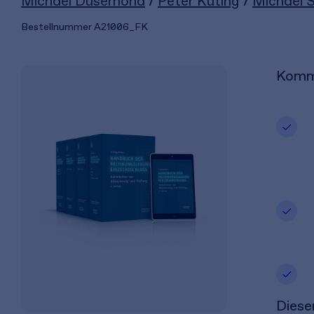
Michael Dusemond
/
Peter Küting
/
Michael 
Bestellnummer
A21006_FK
Komme
Diese