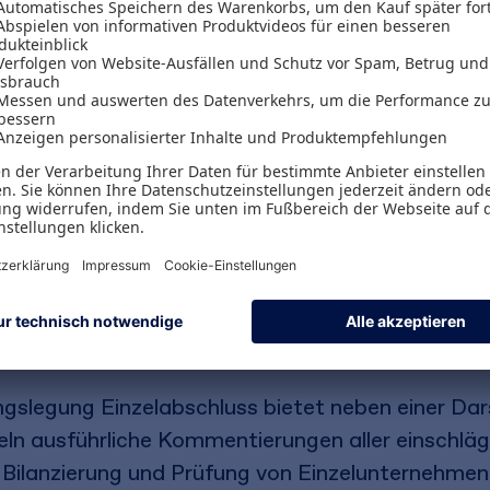
hnungslegung - Einzelabschluss
lösen Sie auch s
l und sicher
. Sämtliche Grundlagen des Einzelab
 das Handbuch der Rechnungslegung - Einzelabsc
rungen
der einschlägigen Normen des HGB, Akt
ungen
und die sehr hohe fachliche Qualität - gara
erteam
 Zugang zur Online-Version mit bequemer Vollte
slegung Einzelabschluss bietet neben einer Dars
iteln ausführliche Kommentierungen aller einsch
Bilanzierung und Prüfung von Einzelunternehme