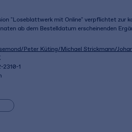
ion "Loseblattwerk mit Online" verpflichtet zur
Monaten ab dem Bestelldatum erscheinenden Ergä
semond/Peter Küting/Michael Strickmann/Johan
K
-2310-1
n