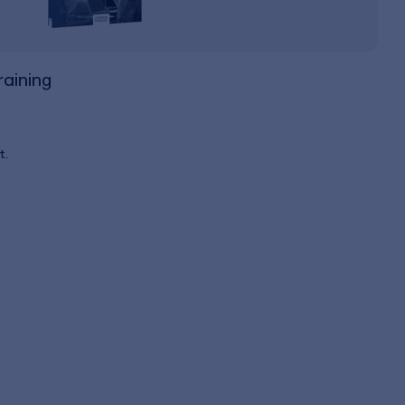
raining
t.