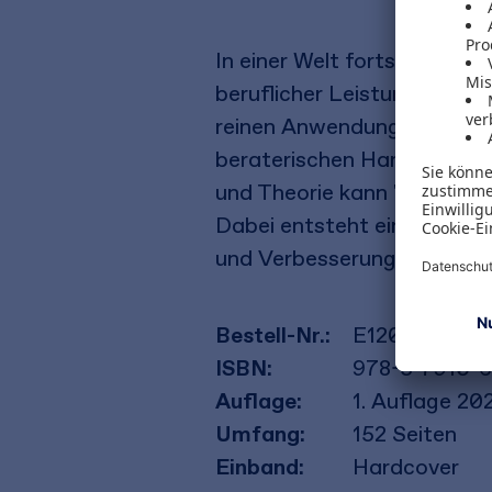
In einer Welt fortschreite
beruflicher Leistungen wird
reinen Anwendung oder Tech
beraterischen Handelns, be
und Theorie kann "Beraten
Dabei entsteht ein erneuer
und Verbesserung setzt.
Bestell-Nr.:
E12073
ISBN:
978-3-7910-
Auflage:
1. Auflage 20
Umfang:
152
Seiten
Einband:
Hardcover