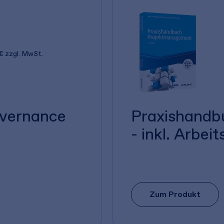
€
zzgl. MwSt.
overnance
Praxishandb
- inkl. Arbeit
Zum Produkt