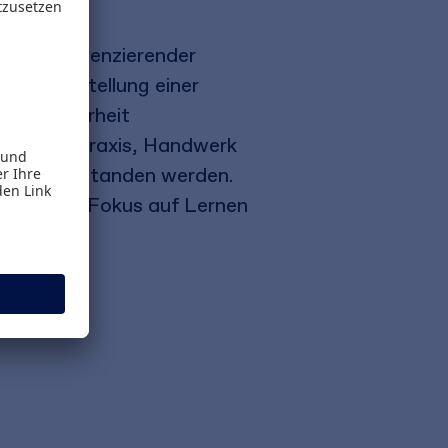
 ausdifferenzierender
 Die Vorstellung einer
e Besonderheit
ndung von Praxis, Handwerk
unst" verstanden werden.
n, das den Fokus auf Lernen