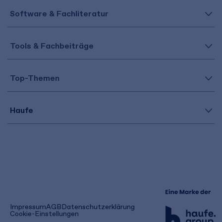
Software & Fachliteratur
Tools & Fachbeiträge
Top-Themen
Haufe
(öffnet
Impressum
AGB
Datenschutzerklärung
in
Cookie-Einstellungen
einem