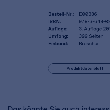
Bestell-Nr.:
E00386
ISBN:
978-3-648-0
Auflage:
3. Auflage 20
Umfang:
399
Seiten
Einband:
Broschur
Produktdatenblatt
Das könnte Sie auch interess