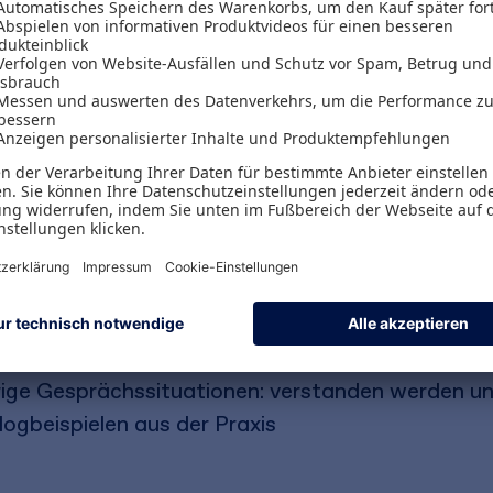
munizieren! Die Autoren sind erfahrene Trainer u
 Kommunikation (wieder) zu entdecken und auszub
unde liegen und stellen Ihnen eine Basisausrüs
Verfügung.
n, Gespräche gezielt steuern und in Gruppendisk
kationsregeln: Gesprächsfallen vermeiden, Ges
rige Gesprächssituationen: verstanden werden u
logbeispielen aus der Praxis