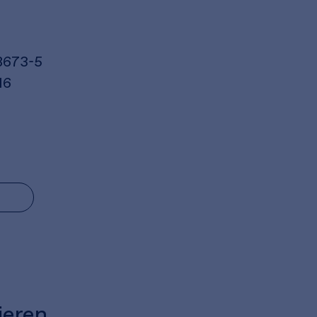
8673-5
16
ieren