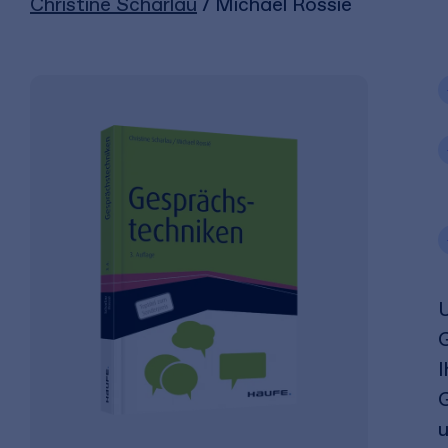
Christine Scharlau
/ Michael Rossié
U
G
I
G
u