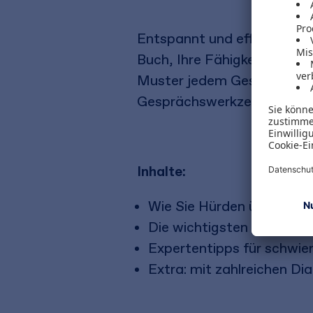
Entspannt und effizient kom
Buch, Ihre Fähigkeiten zur
Muster jedem Gespräch zugr
Gesprächswerkzeugen zur 
Inhalte:
Wie Sie Hürden überwinde
Die wichtigsten Kommuni
Expertentipps für schwie
Extra: mit zahlreichen Dia