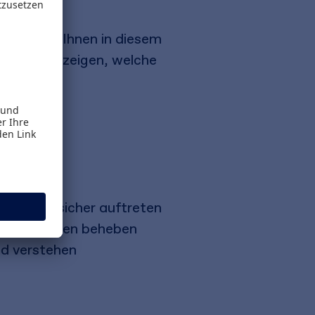
nd helfen Ihnen in diesem
auen. Sie zeigen, welche
tung an
ussionen sicher auftreten
prächspannen beheben
nd verstehen