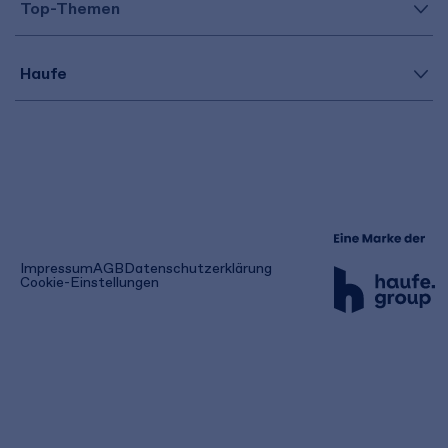
Top-Themen
Haufe
(öffnet
Impressum
AGB
Datenschutzerklärung
in
Cookie-Einstellungen
einem
neuen
Tab)