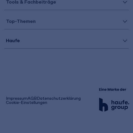
Tools & Fachbeiträge
Top-Themen
Haufe
(öffnet
Impressum
AGB
Datenschutzerklärung
in
Cookie-Einstellungen
einem
neuen
Tab)