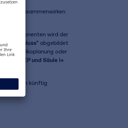
lem deren Zusammenwirken
nen Komponenten wird der
Lückenschluss"
abgebildet
pital-, Risikoplanung oder
n mit SREP und Säule I+
von Banken künftig