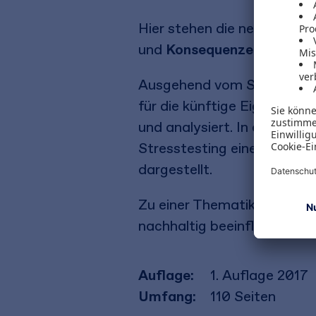
Hier stehen die neuen, auf
und
Konsequenzen für die
Ausgehend vom Supervisory
für die künftige Eigenmitt
und analysiert. In diesem K
Stresstesting eine wesentl
dargestellt.
Zu einer Thematik, die die
nachhaltig beeinflussen wir
Auflage:
1. Auflage 2017
Umfang:
110
Seiten