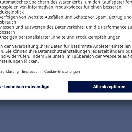
sichtlichen Mechanismen im Mittelpunkt, vor al
 Banksteuerung
.
 Review and Evaluation Process (SREP) und sei
elanforderung
von Kreditinstituten
angestrebte "
ontext spielen auch verschiedene Prozesse wie Ka
iche Rolle. Insbesondere werden
erste Erfahrunge
 regulatorische wie auch ökonomische Steuerung 
d.