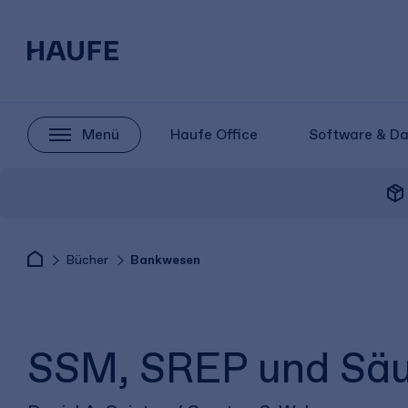
Menü
Haufe Office
Software & D
package_2
Bücher
Bankwesen
SSM, SREP und Säu