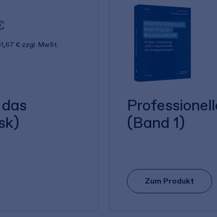
€
1,67 €
zzgl. MwSt.
 das
Professionel
sk)
(Band 1)
Zum Produkt