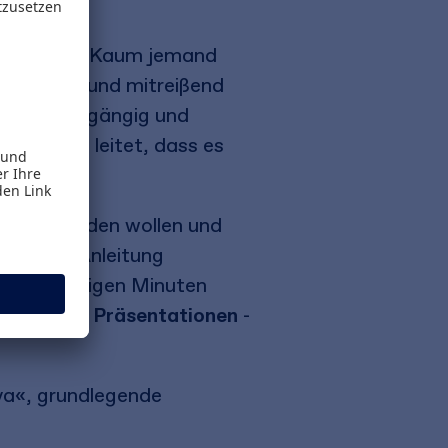
formulieren. Kaum jemand
 spannend und mitreißend
Inhalte eingängig und
vents so leitet, dass es
ll weiterbilden wollen und
nst
. Jede Anleitung
on nach wenigen Minuten
tionen und Präsentationen
-
va«, grundlegende