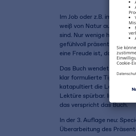
Im Job oder z.B. im Ehrenam
weiß von Natur aus, wie m
sind. Nur wenige haben in i
gefühlvoll präsentiert. Un
eine Freude ist, daran tei
Das Buch wendet sich an Nutz
klar formulierte Tipps erwar
katapultiert die Leser:inne
Lektüre spürbar.
In 100 Sc
das verspricht das Buch.
In der 3. Auflage neu: Spe
Überarbeitung des Präsentat