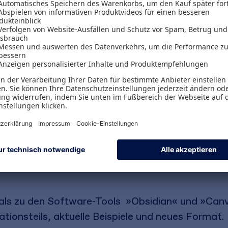
t fällt es vielen schwer, Texte lesergerecht zu 
an Referate und Grußworte so aufbaut, dass sie
hrer Ausbildung gelernt, wie man selbst trockene 
d nirgendwo wurde gelehrt, wie man Meetings und E
lzunehmen.
er:innen, die sich in allen vier Disziplinen schne
ten. Dabei gilt:
Einfachheit geht vor Rhetorikku
n ein großes Stück nach vorn. Der Erfolg ist sch
hritten zu perfekten Texten, Vorträgen, Modera
cials zu den Software-Tools »Obsidian« und »Can
ionsteils, aktuelle Beispiele und neues Format​.