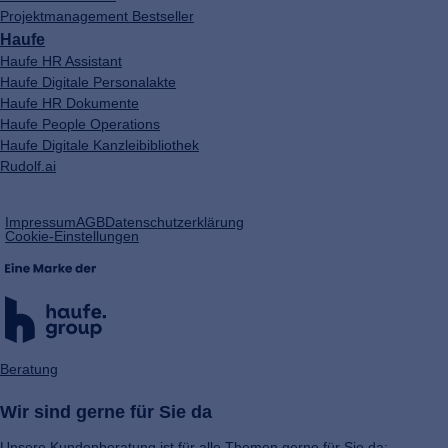
Projektmanagement Bestseller
Haufe
Haufe HR Assistant
Haufe Digitale Personalakte
Haufe HR Dokumente
Haufe People Operations
Haufe Digitale Kanzleibibliothek
Rudolf.ai
(öffnet
Impressum
AGB
Datenschutzerklärung
in
Cookie-Einstellungen
einem
neuen
Tab)
Beratung
Wir sind gerne für Sie da
Unsere Kundenberatung ist für alle Themen gerne für Sie da: