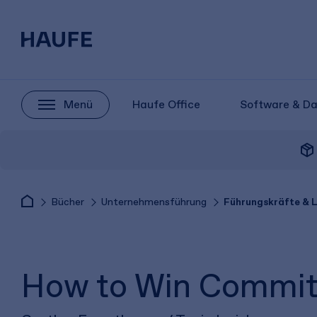
Menü
Haufe Office
Software & D
package_2
Bücher
Unternehmensführung
Führungskräfte & 
How to Win Commitm