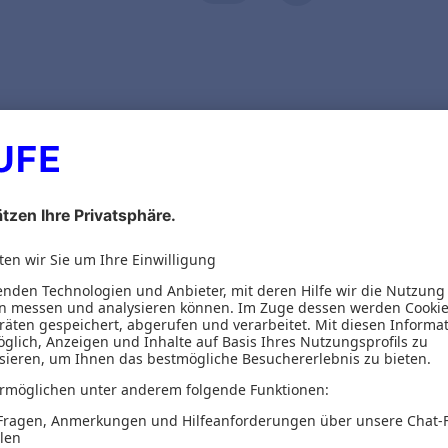
ionen
ership at eye level
basis of a new leadership movement and at the sa
w to strengthen the commitment of all stakeholde