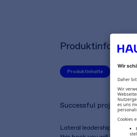
Produktinformat
Produktinhalte
Autoren
Successful project lead
Lateral leadership is the 
this book you will learn ho