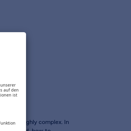
me time highly complex. In
rs involved, how to