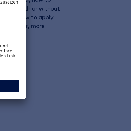
eader - with or without
well as how to apply
come easier, more