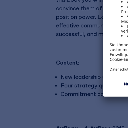
convince them of your proje
position power. Learn how t
effective communication ski
successful, and more fun - 
Content:
New leadership understa
Four strategy question
Commitment communica