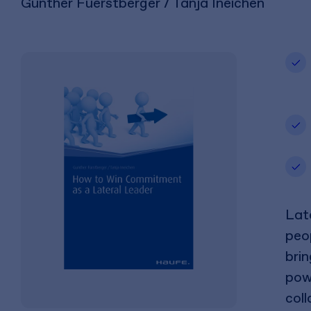
Gunther Fuerstberger / Tanja Ineichen
Lat
peop
brin
pow
coll