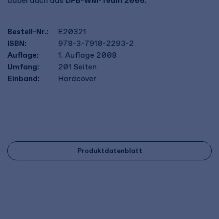
dabei auch das
DFB-WM-Team 2006
.
Bestell-Nr.:
E20321
ISBN:
978-3-7910-2293-2
Auflage:
1. Auflage 2008
Umfang:
201
Seiten
Einband:
Hardcover
Produktdatenblatt