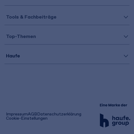
Tools & Fachbeiträge
Top-Themen
Haufe
(öffnet
Impressum
AGB
Datenschutzerklärung
in
Cookie-Einstellungen
einem
neuen
Tab)