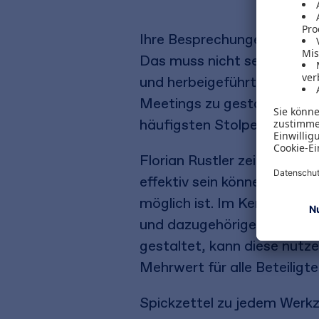
Ihre Besprechungen sind in
Das muss nicht sein! Produk
und herbeigeführt werden. H
Meetings zu gestalten. Le
häufigsten Stolpersteine a
Florian Rustler zeigt aus 
effektiv sein können und e
möglich ist. Im Kern des B
und dazugehörigen Meeting-
gestaltet, kann diese nutz
Mehrwert für alle Beteiligte
Spickzettel zu jedem Werkz