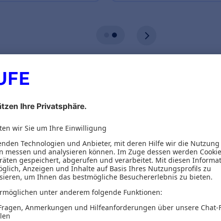
ionen
Inhaltsverzeichnis
oßartige Meetings​