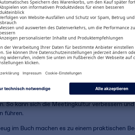
effizient, wenig effektiv und manchmal auch zerm
tive Meetings (egal ob virtuell oder in Person) 
ier erfahren Sie, welche Praktiken Sie nutzen kö
sen Sie, worauf es dabei in der Umsetzung konkr
uf dem Weg zu richtig guten Besprechungen sind.
seiner Erfahrung mit vielen Unternehmen, wie Bes
ine bessere Zusammenarbeit in der Organisation 
uches steht ein Meeting-Framework mit vier zent
Werkzeugen. Jeder, der regelmäßig Meetings ein
en. So kann sich die Meetingkultur verbessern un
n führen.
eug im Buch machen es zu einem praktischen Beg