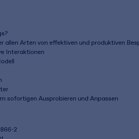
gs?
nter allen Arten von effektiven und produktiven B
ve Interaktionen
odell
n
ter
m sofortigen Ausprobieren und Anpassen
4866-2
21