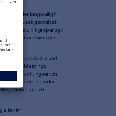
ürbend oder langweilig?
können bewusst gestaltet
nnen, um gezielt großartige
et ankommt und was die
prechungen produktiv und
durch gute Meetings
ralen Besprechungsarten
beruft, moderiert oder
d Besprechungen zu
leiter im