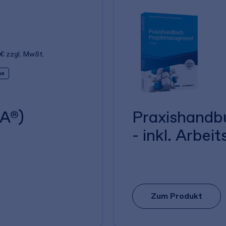
 €
zzgl. MwSt.
ne
A®)
Praxishandb
- inkl. Arbeit
Zum Produkt