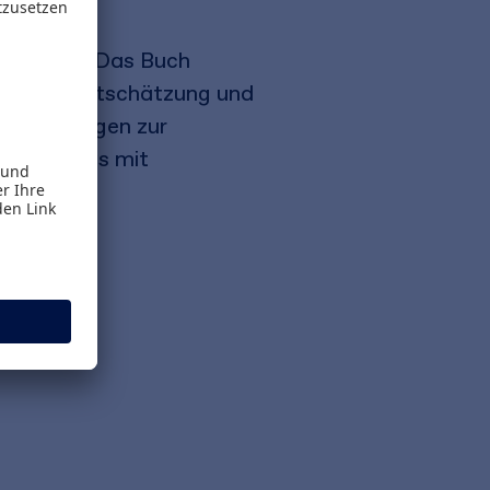
 zu gehen. Das Buch
 Selbstwertschätzung und
zt mit Fragen zur
 Interviews mit
zen.