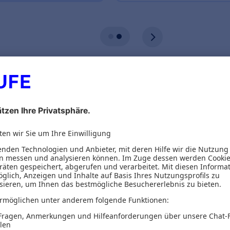
ionen
Inhaltsverzeichnis
ür Frauen