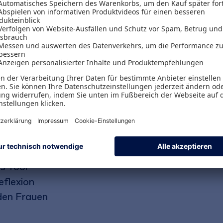
t Frauen, aus eigenem Antrieb ihren Erfolgsweg
en, wie dem richtigen Mindset, Selbstmarketing,
s Ziel zu erreichen. Der Workbook-Teil unterstüt
d Motivationsmantras. Der dritte Teil beinhaltet
nspiration und Kraft geben, das Erlernte umzuset
für die Karriere
s Tool
eflexion
nden Frauen