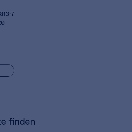
813-7
20
te finden