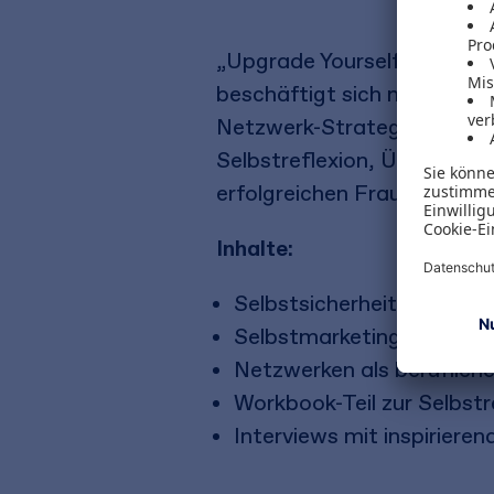
„Upgrade Yourself" ermutig
beschäftigt sich mit Them
Netzwerk-Strategien, um da
Selbstreflexion, Übungen un
erfolgreichen Frauen, die I
Inhalte:
Selbstsicherheit als Basis 
Selbstmarketing
Netzwerken als berufliche
Workbook-Teil zur Selbstr
Interviews mit inspiriere