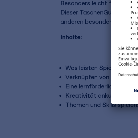
Besonders leicht funktionie
Dieser TaschenGuide bietet
anderen besonders gut lern
Inhalte:
Was leisten Spiele im Tr
Verknüpfen von Spielen mi
Eine lernförderliche Atm
Kreativität ankurbeln und
Themen und Skills spieler