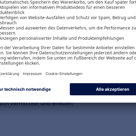
rt Lernen und das Vermitteln neuer Inhalte auf sp
 über 50 Spiele, mit deren Hilfe und auf deren B
en und neues Wissen erarbeiten lässt.
aining und wie bringt man Menschen zum Spielen?
t Inhalten
osphäre schaffen: Kontakt und Vertrauen aufbau
 innovatives Denken fördern
isch vermitteln und erleben