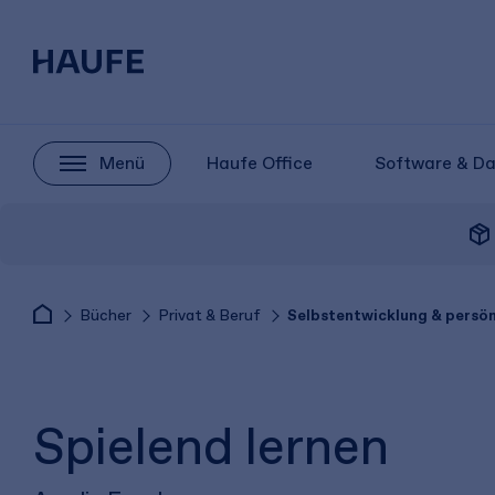
Menü
Haufe Office
Software & D
package_2
Bücher
Privat & Beruf
Selbstentwicklung & persö
Spielend lernen