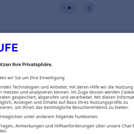
ionen
Inhaltsverzeichnis
cht lernen