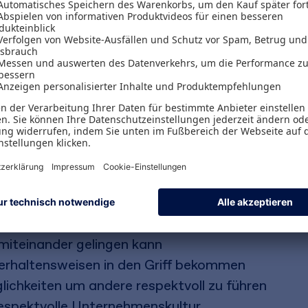
. Denn nur in einer Atmosphäre gegenseitiger W
nheit und Erfolg. Erfahren Sie, wie Sie sich Resp
, Kollege, oder im Umgang mit Kunden - und sich 
hren. Entdecken Sie zudem wertvolle Erfolgsfak
 gelebt werden kann.
spekt vor sich selbst
iteinander gelingen kann
Verhaltensweisen in den Griff bekommen
lichkeiten um andere respektvoll zu führen
respektvolle Unternehmenskultur