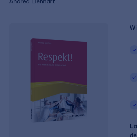
Andrea Lienhart
Wi
Lä
de