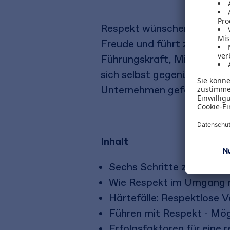
Respekt wünschen sich alle
Freude und führt zu Zufriede
Führungskraft, Mitarbeiter
sich selbst gegenüber bewa
Unternehmen gefördert und
Inhalt
Sechs Schritte zu mehr Re
Wie Respekt im Umgang m
Härtefälle: Respektlose 
Führen mit Respekt - Mög
Erfolgsfaktoren für eine 