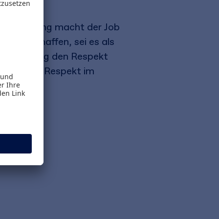
ertschätzung macht der Job
ekt verschaffen, sei es als
gleichzeitig den Respekt
toren, wie Respekt im