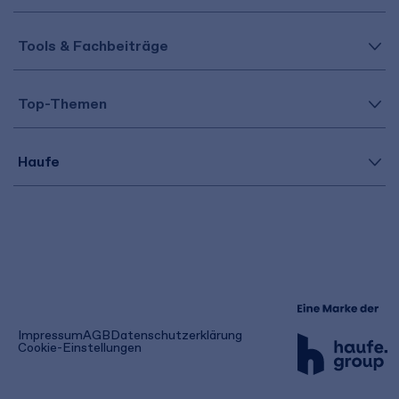
Tools & Fachbeiträge
Top-Themen
Haufe
(öffnet
Impressum
AGB
Datenschutzerklärung
in
Cookie-Einstellungen
einem
neuen
Tab)