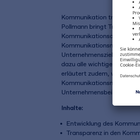
Kommunikation trägt entsc
Pollmann bringt Transparen
Kommunikationscontrolling m
Kommunikationsmaßnahmen,
Unternehmensziele ausrich
dazu alle wichtigen Instru
erläutert zudem, wie Sie e
Kommunikationsmaßnahmen 
Unternehmensbeispielen.
Inhalte:
Entwicklung des Kommuni
Transparenz in den Komm