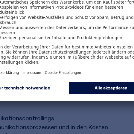
heidend zum Erfolg von Unternehmen und Organis
z in den Kommunikationsprozess und stellt ein id
it allen Facetten vor. Sie erfahren, wie Sie alle
 Kanäle, Touchpoints, Themen, Plattformen u
ten, optimal steuern und Ressourcen aufzeigen 
mente und Methoden. Es zeigt, wie Sie messbare Z
igene Messgrößen entwickeln, um den Erfolg von
transparent zu machen. Mit zahlreichen prakti
kationscontrollings
unikationsprozessen und in den Kosten