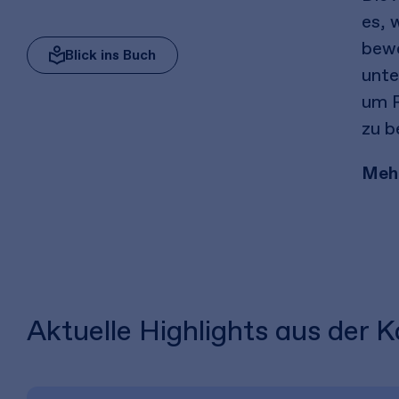
es, 
bewe
Blick ins Buch
unte
um R
zu b
Meh
Aktuelle Highlights aus der K