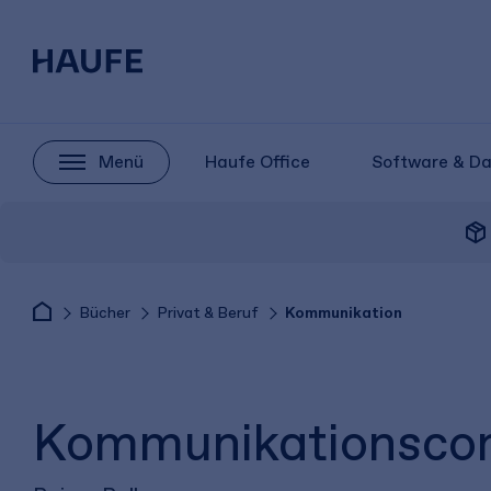
Menü
Haufe Office
Software & D
package_2
Bücher
Privat & Beruf
Kommunikation
Kommunikationscontr