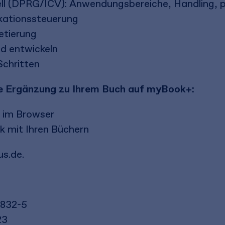
l (DPRG/ICV): Anwendungsbereiche, Handling, pr
kationssteuerung
etierung
d entwickeln
Schritten
eie Ergänzung zu Ihrem Buch auf myBook+:
n im Browser
k mit Ihren Büchern
s.de.
6832-5
23