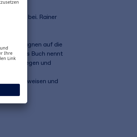
ationen bei. Rainer
eales
nd Kampagnen auf die
können. Das Buch nennt
iele festlegen und
schen Hinweisen und