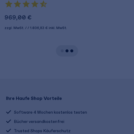
4
zz
969,00 €
zzgl. MwSt.
1.036,83 €
inkl. MwSt.
Ihre Haufe Shop Vorteile
Software 4 Wochen kostenlos testen
Bücher versandkostenfrei
Trusted Shops Käuferschutz