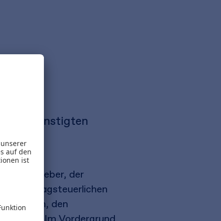
euerbegünstigten
 Ein Ratgeber, der
lten ertragsteuerlichen
 bewahren, den
egrenzen. Im Vordergrund