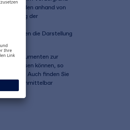
n. Sie werden anhand von
 Behandlung der
aftlichen
emen runden die Darstellung
wahl an Dokumenten zur
uell anpassen können, so
isten etc. Auch finden Sie
lche Sie unmittelbar