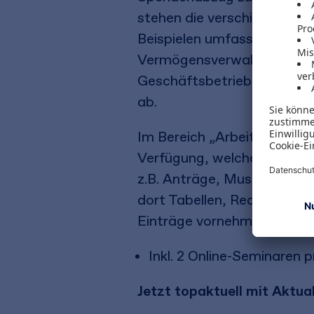
stehen die verschiedenen S
Beispielen umfassend darges
Vermögensverwaltung, der Z
Geschäftsbetriebs eingegan
ab.
Im Bereich „Arbeitshilfen" 
Verfügung, welche Sie in I
z.B. Anträge, Musterschreib
dort Tabellen, Rechner und 
Einträge vornehmen könne
Inkl. 2 Online-Seminaren p
Jetzt topaktuell mit Aktual