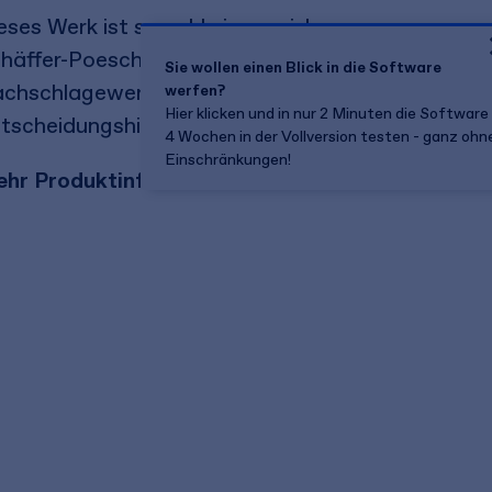
eses Werk ist sowohl ein praxisbezogener
häffer-Poeschel Kommentar als auch ein
Sie wollen einen Blick in die Software
chschlagewerk in einem. Ein Ratgeber, der
werfen?
Hier klicken und in nur 2 Minuten die Software
tscheidungshilfen gibt.
4 Wochen in der Vollversion testen - ganz ohn
Einschränkungen!
hr Produktinformationen