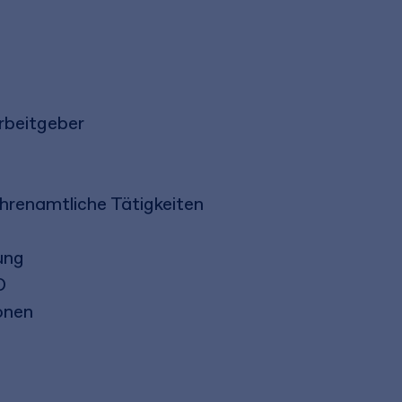
Arbeitgeber
hrenamtliche Tätigkeiten
ung
O
onen