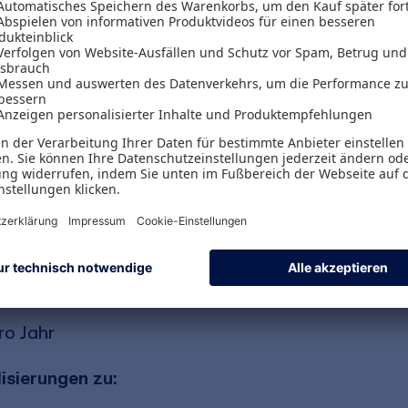
teuerbefreiungs- und -vergünstigungsvorschrifte
tellt. Ausführlich wird auch auf die steuerliche
weckbetriebe und des steuerpflichtigen wirtsch
gen. Wichtige sozialversicherungsrechtliche Th
steht Ihnen in der Online-Version eine große Aus
hre Textverarbeitung übernehmen und dort individ
en, -protokolle, -satzungen und -verträge, Checkl
Planungshilfen sowie (amtliche) Formulare, in we
n.
ro Jahr
isierungen zu: