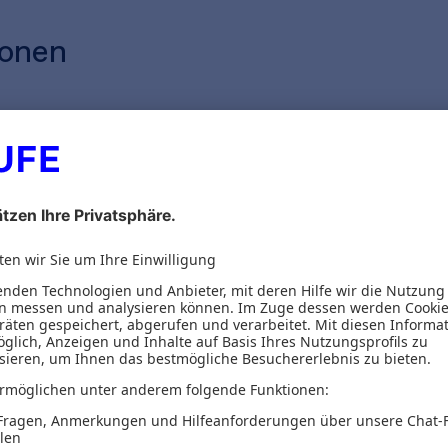
ionen
hots
Systemvoraussetzungen
 Besteuerung von Vereinen und anderen st
sollten
ogener Kommentar und Nachschlagewerk in einem.
um steuerbegünstigte Körperschaften vor ungewol
lgen und dem Verlust der Steuerbegünstigung zu
nd die Spendenhaftung auf ein Mindestmaß zu b