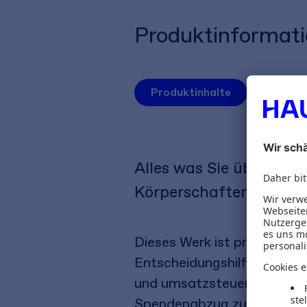
Produktinformat
Produktinhalte
Screens
Alles was Sie über die
Körperschaften wissen 
Dieses Werk ist praxisbez
Entscheidungshilfen gibt, 
und umsatzsteuerlichen Fo
Spendenabzug zu sichern u