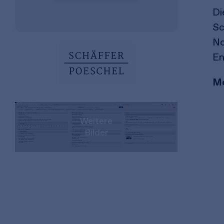
Di
Sc
Na
En
Me
Weitere
Bilder