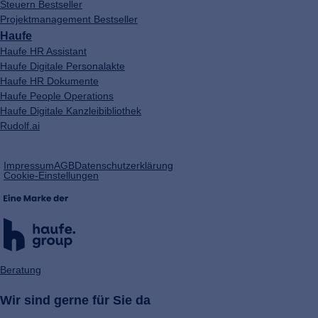
Steuern Bestseller
Projektmanagement Bestseller
Haufe
Haufe HR Assistant
Haufe Digitale Personalakte
Haufe HR Dokumente
Haufe People Operations
Haufe Digitale Kanzleibibliothek
Rudolf.ai
(öffnet
Impressum
AGB
Datenschutzerklärung
in
Cookie-Einstellungen
einem
neuen
Tab)
Beratung
Wir sind gerne für Sie da