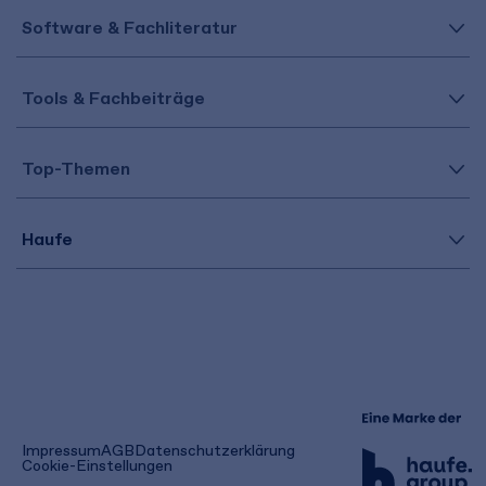
Software & Fachliteratur
Tools & Fachbeiträge
Top-Themen
Haufe
(öffnet
Impressum
AGB
Datenschutzerklärung
in
Cookie-Einstellungen
einem