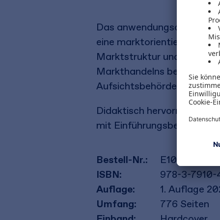
Das anwendungsorientierte
eine marktorientierte Gest
Marktstruktur und den Mar
Markthandelns betrachtet. A
Aufsichtsbehörden beleucht
Didaktisch hervorragend en
mit Einführungsbeispiel, Pr
Bestell-Nr.:
E10355
ISBN:
978-3-7910-
Auflage:
1. Auflage 2
Umfang:
776
Seiten
Einband:
Hardcover