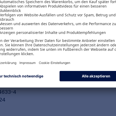
 Lehrbuch zum Thema Bankpolitik richtet den F
altung der Leistungen eines Kreditinstituts. Aus
ktprozessen werden Marktrisiken, Marktregeln u
ls Teil der Marktregeln wird auch die externe Re
et.​
tlang des Curriculums in Modulen aufgebaut, wer
axisbeispielen sowie zahlreichen Abbildungen veran
4633-4
024