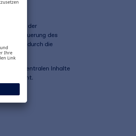
okus auf
gehend von der
nd die Steuerung des
gulierung durch die
den die zentralen Inhalte
schaulicht.​