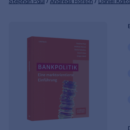
Stephan Paul
/
Andreas Horsch
/
Daniel Kalt