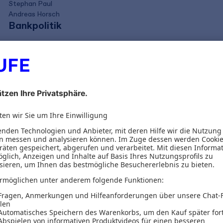
Stephan Paul
Andreas Horsch
Bankpolitik
59,99 €
inkl. MwSt.
56,07 €
zzgl. MwSt.