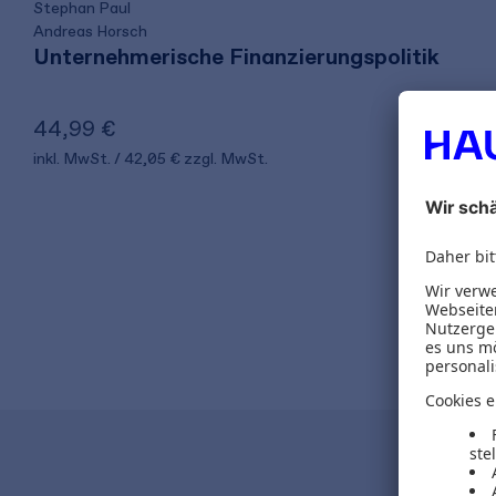
Stephan Paul
Andreas Horsch
Unternehmerische Finanzierungspolitik
44,99 €
inkl. MwSt.
42,05 €
zzgl. MwSt.