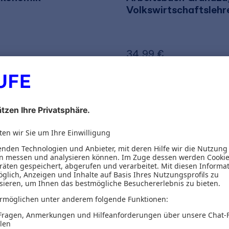
Volkswirtschaftslehr
34,99 €
46,72 €
zzgl. MwSt.
inkl. MwSt.
32,70 €
zzgl. MwS
Versand
Gratis Versand
uldenzucker
Mathias Erlei