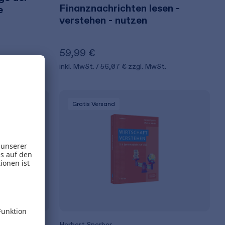
Finanznachrichten lesen -
e
verstehen - nutzen
59,99 €
t.
inkl. MwSt.
56,07 €
zzgl. MwSt.
Gratis Versand
Herbert Sperber