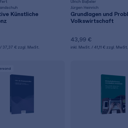
fert
Ulrich Baßeler
Handschuh
Jürgen Heinrich
ive Künstliche
Grundlagen und Prob
enz
Volkswirtschaft
43,99 €
37,37 €
zzgl. MwSt.
inkl. MwSt.
41,11 €
zzgl. MwSt.
Versand