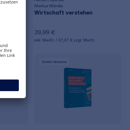
Markus Mändle
konomik
Wirtschaft verstehen
39,99 €
t.
inkl. MwSt.
37,37 €
zzgl. MwSt.
Gratis Versand