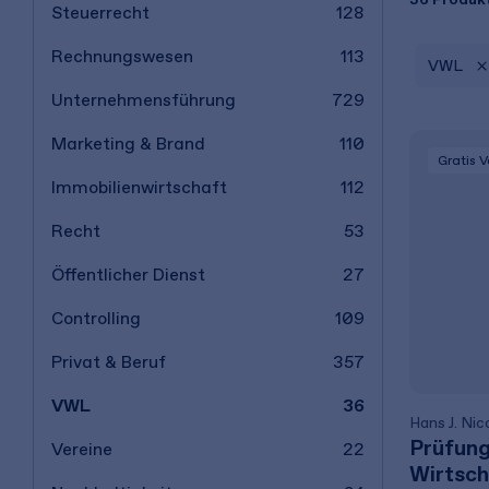
Steuerrecht
128
Rechnungswesen
113
VWL
Unternehmensführung
729
Marketing & Brand
110
Gratis 
Immobilienwirtschaft
112
Recht
53
Öffentlicher Dienst
27
Controlling
109
Privat & Beruf
357
VWL
36
Hans J. Nico
Prüfung
Vereine
22
Wirtsch