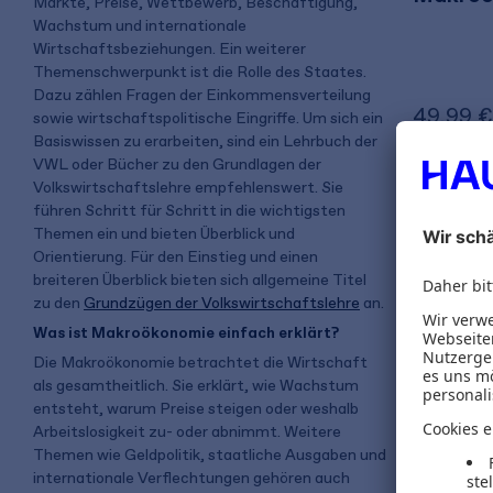
Märkte, Preise, Wettbewerb, Beschäftigung,
Wachstum und internationale
Wirtschaftsbeziehungen. Ein weiterer
Themenschwerpunkt ist die Rolle des Staates.
Dazu zählen Fragen der Einkommensverteilung
49,99 €
sowie wirtschaftspolitische Eingriffe. Um sich ein
Basiswissen zu erarbeiten, sind ein Lehrbuch der
inkl. MwSt.
VWL oder Bücher zu den Grundlagen der
Volkswirtschaftslehre empfehlenswert. Sie
führen Schritt für Schritt in die wichtigsten
Gratis 
Themen ein und bieten Überblick und
Orientierung. Für den Einstieg und einen
breiteren Überblick bieten sich allgemeine Titel
zu den
Grundzügen der Volkswirtschaftslehre
an.
Was ist Makroökonomie einfach erklärt?
Die Makroökonomie betrachtet die Wirtschaft
als gesamtheitlich. Sie erklärt, wie Wachstum
entsteht, warum Preise steigen oder weshalb
Arbeitslosigkeit zu- oder abnimmt. Weitere
Themen wie Geldpolitik, staatliche Ausgaben und
internationale Verflechtungen gehören auch
Ulrike Sch