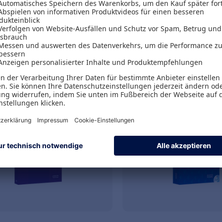
straining Analysis und
Martin Leschke
Neue Institutionenö
 Algebra
49,95 €
28,03 €
zzgl. MwSt.
inkl. MwSt.
46,68 €
zzgl. MwS
Versand