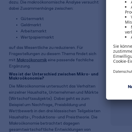
dazu. Die makroökonomische Analyse versucht
Prüfung
dabei Zusammenhänge zwischen:
Lineare
Gütermarkt
Geldmarkt
Arbeitsmarkt
29,99 €
Wertpapiermarkt
inkl. MwSt.
auf das Wesentliche zu reduzieren. Für
Fragestellungen zu diesem Thema findet sich
mit
Makroökonomik
eine passende fachliche
Gratis 
Ergänzung.
Was ist der Unterschied zwischen Mikro- und
Makroökonomie?
Die Mikroökonomie untersucht das Verhalten
einzelner Haushalte, Unternehmen und Märkte
(Wirtschaftssubjekte). Dabei geht es zum
Beispiel um Nachfrage, Preisbildung und
Wettbewerb in den drei klassischen Teilgebieten
Haushalts-, Produktions- und Preistheorie. Die
Makroökonomie betrachtet dagegen
gesamtwirtschaftliche Entwicklungen von