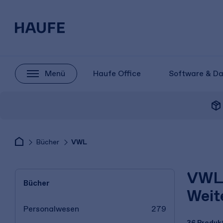
Menü
Haufe Office
Software & D
package_2
Bücher
VWL
VWL 
Bücher
Weit
Personalwesen
279
36 Produk