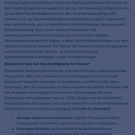
Nachhaltigkeit unterstützen. Darunter fällt beispielsweise Software für
das Nachhaltigkeitsmanagement, die bei der bewussten Integration der
gesteckten Nachhaltigkeitsziele in den Unternehmensalltag hilft.
Software für die Nachhaltigkeitsberichterstattung ergänzt dies durch
eine zentralisierte und automatisierte Datenerfassung, Analyse sowie
Berichterstellung. Doch auch weitere Funktionen und
Anwendungsbereiche sind möglich: So unterstützen digitale
Wissensdatenbanken Sie dabei, in allen Nachhaltigkeitsfragen auf dem
aktuellen Stand zu bleiben. Sie dienen als fundierte Nachschlagewerke
und sind essenziell bei der Aus- und Weiterbildung von
Nachhaltigkeitsbeauftragten sowie Fachabteilungen.
Welche Vorteile hat Nachhaltigkeits-Software?
Reduzierter Ressourcenverbrauch, reduzierte Kosten und eine positive
Reputation: Wer sein Unternehmen nachhaltiger macht, hat zwar
komplexe Herausforderungen zu bewältigen, profitiert dafür aber
langfristig. Mit der passenden Software sparen Sie dabei wertvolle Zeit:
Sie vermeiden aufwändige Recherchen und manuelle Arbeiten.
Gesetzliche Anforderungen wie die CSRD (Corporate Sustainability
Reporting Directive) lassen sich sicher einhalten und alle Informationen
sind zentral auf Knopfdruck verfügbar.
Vorteile im Überblick:
Weniger Ressourcenverbrauch:
Digitale Prozesse schaffen
Transparenz und helfen, Verbräuche gezielt zu reduzieren.
Niedrigere Kosten:
Automatisierte Abläufe minimieren
manuellen Aufwand und sparen Zeit im Tagesgeschäft.