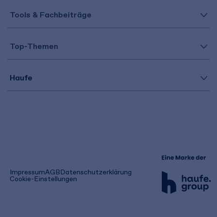
Tools & Fachbeiträge
Top-Themen
Haufe
(öffnet
Impressum
AGB
Datenschutzerklärung
in
Cookie-Einstellungen
einem
neuen
Tab)