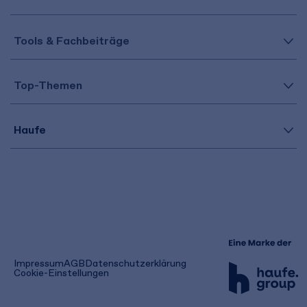
Tools & Fachbeiträge
Top-Themen
Haufe
(öffnet
Impressum
AGB
Datenschutzerklärung
in
Cookie-Einstellungen
einem
neuen
Tab)