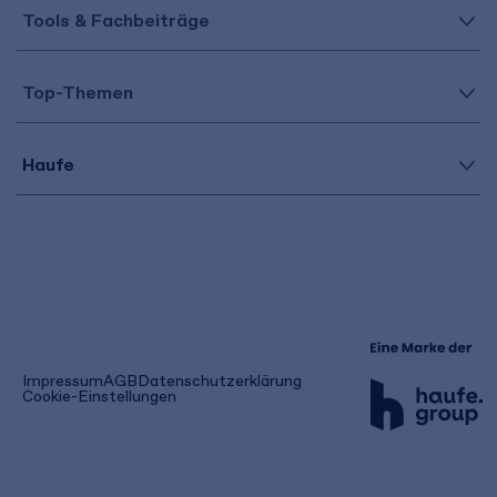
Tools & Fachbeiträge
Top-Themen
Haufe
(öffnet
Impressum
AGB
Datenschutzerklärung
in
Cookie-Einstellungen
einem
neuen
Tab)