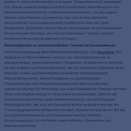
stärker in einen umfassenden und agilen Tätigkeitsbereich gewandelt
hat. Dieser verlangt aufgrund unterschiedlichster Anforderungen von
Personalverantwortlichen zahlreiche Kompetenzen. Um das eigene
Wissen aufzufrischen, zu erweitern oder sich in neue Bereiche
einzuarbeiten, sind praxisrelevante Fachbücher eine sehr gute
Möglichkeit. Entdecken Sie bei Haufe eine Auswahl an professionellen
Personalwesen-Büchern, die sich mit relevanten Themen rund um
modernes Personalmanagement befassen.
Personalbücher zu unterschiedlichen Themen im Personalwesen
Von Personalplanung über Personalcontrolling bis zum
Recruiting
: Die
Aufgaben im Personalwesen reichen von administrativen bis zu
übergreifenden, wertschöpfenden Tätigkeiten. Entsprechend vielseitig
ist das Angebot an Personalbüchern, die mit fachlicher Expertise, Best-
Practice-Cases und Arbeitshilfen praktische Unterstützung im
Arbeitsalltag leisten. Neben Ratgebern zu grundlegenden
Fragestellungen des Personalmanagements gibt es außerdem
zahlreiche Bücher für Personaler, die zukunftsweisende Themen wie New
Work oder Digitalisierung im Personalwesen behandeln. Mithilfe der
Fachbücher können Sie unter anderem erfahren, worauf Employer
Branding beruht, wie sich die Recruiting-Kultur verändert und wie Sie
Trennungsgespräche erfolgreich meistern. Darüber hinaus lernen Sie die
wichtigsten Instrumente und Denkweisen kennen, erhalten
Umsetzungstipps für die Praxis sowie hilfreiche Checklisten und
Arbeitsmaterialien.