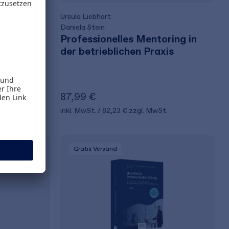
Ursula Liebhart
Daniela Stein
 inkl.
Professionelles Mentoring in
der betrieblichen Praxis
ment
87,99 €
t.
inkl. MwSt.
82,23 €
zzgl. MwSt.
Gratis Versand