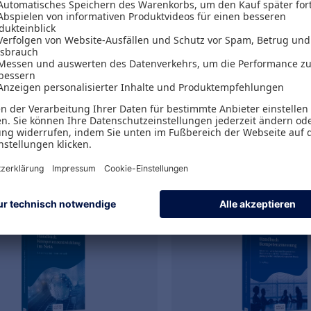
enge
Karlheinz Schwuchow
te Disziplin
Joachim Gutmann
Personalentwicklung -
Special
Gesundheitsmanage
99,99 €
46,68 €
zzgl. MwSt.
inkl. MwSt.
93,45 €
zzgl. MwS
Versand
Gratis Versand