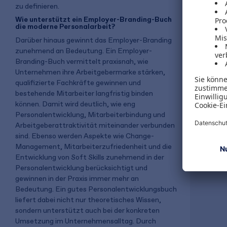
zu definieren.
Peter M. S
Wie unterstützt ein Employer-Branding-Buch
Die fünf
die moderne Personalarbeit?
Darüber hinaus gewinnt das Employer-Branding
zunehmend an Bedeutung. Ein Employer-
Branding-Buch vermittelt praxisnah, wie
Unternehmen ihre Arbeitgebermarke stärken,
qualifizierte Fachkräfte gewinnen und
bestehende Mitarbeiter langfristig binden
49,95 €
können. Damit wird deutlich, wie eng
inkl. MwSt.
Personalentwicklung, Mitarbeiterbindung und
Arbeitgeberattraktivität miteinander verbunden
sind. Ebenso werden Aspekte wie Change-
Management, Mitarbeiterzufriedenheit und die
Gratis 
Entwicklung von Soft Skills zunehmend in der
Personalentwicklung berücksichtigt und
gewinnen in der Praxis immer mehr an
Bedeutung. Ein gutes Personalentwicklungsbuch
liefert dabei nicht nur theoretisches Wissen,
sondern unterstützt auch bei der konkreten
Umsetzung im Unternehmensalltag. Durch