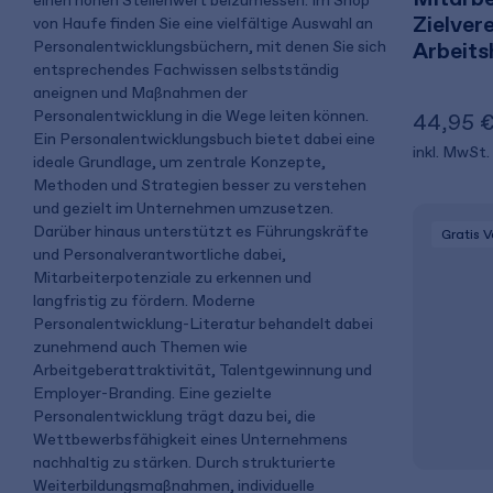
einen hohen Stellenwert beizumessen: Im Shop
Zielver
von Haufe finden Sie eine vielfältige Auswahl an
Personalentwicklungsbüchern, mit denen Sie sich
Arbeitsh
entsprechendes Fachwissen selbstständig
aneignen und Maßnahmen der
Personalentwicklung in die Wege leiten können.
44,95 
Ein Personalentwicklungsbuch bietet dabei eine
inkl. MwSt.
ideale Grundlage, um zentrale Konzepte,
Methoden und Strategien besser zu verstehen
und gezielt im Unternehmen umzusetzen.
Darüber hinaus unterstützt es Führungskräfte
Gratis 
und Personalverantwortliche dabei,
Mitarbeiterpotenziale zu erkennen und
langfristig zu fördern. Moderne
Personalentwicklung-Literatur behandelt dabei
zunehmend auch Themen wie
Arbeitgeberattraktivität, Talentgewinnung und
Employer-Branding. Eine gezielte
Personalentwicklung trägt dazu bei, die
Wettbewerbsfähigkeit eines Unternehmens
nachhaltig zu stärken. Durch strukturierte
Weiterbildungsmaßnahmen, individuelle