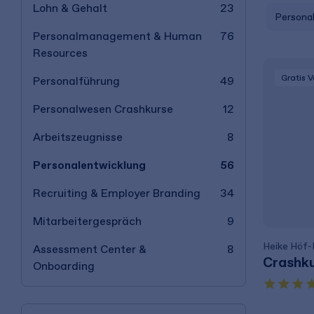
Lohn & Gehalt
23
Persona
Personalmanagement & Human
76
Resources
Gratis 
Personalführung
49
Personalwesen Crashkurse
12
Arbeitszeugnisse
8
Personalentwicklung
56
Recruiting & Employer Branding
34
Mitarbeitergespräch
9
Heike Höf
Assessment Center &
8
Crashku
Onboarding