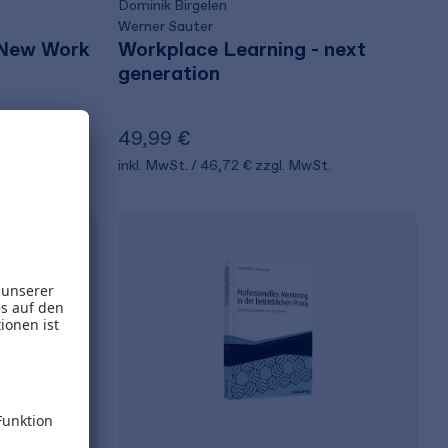
Dominik Birgelen
Werner Sauter
 New Work
Workplace Learning - next
generation
49,99 €
t.
inkl. MwSt.
46,72 €
zzgl. MwSt.