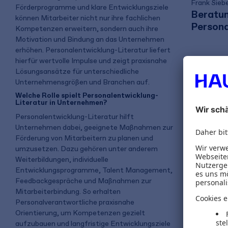
Frank Sieb
Förderprogramme und klare Entwicklungsziele
Beratu
können Mitarbeiter nicht nur ihre fachlichen
Persona
Kompetenzen erweitern, sondern auch ihre
Motivation und Bindung an das Unternehmen
erhöhen. Personalentwicklung-Literatur liefert
hierfür wertvolle Impulse und zeigt praxisnahe
44,95 
Lösungsansätze für unterschiedliche
Unternehmensgrößen und Branchen auf.
inkl. MwSt.
Welche Rolle spielt Personalentwicklung-
Literatur in Unternehmen?
Personalentwicklung-Literatur hilft
Gratis 
Unternehmen dabei, geeignete Maßnahmen zur
Förderung von Mitarbeitern zu planen und
umzusetzen. Dazu gehören unter anderem
Weiterbildungen, individuelle
Entwicklungsprogramme, Talent Management,
Feedbackgespräche und Maßnahmen zur
Mitarbeiterbindung. So erhalten
Personalverantwortliche praxisnahe
Orientierung, um Kompetenzen gezielt
aufzubauen und langfristige Entwicklungsziele