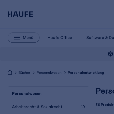
Menü
Haufe Office
Software & D
package_2
Bücher
Personalwesen
Personalentwicklung
Pers
Personalwesen
56 Produk
Arbeitsrecht & Sozialrecht
19