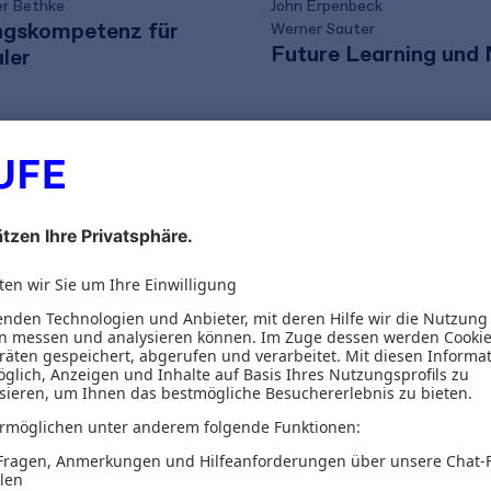
er Bethke
John Erpenbeck
ngskompetenz für
Werner Sauter
Future Learning und
ler
€
59,99 €
42,01 €
zzgl. MwSt.
inkl. MwSt.
56,07 €
zzgl. MwS
Versand