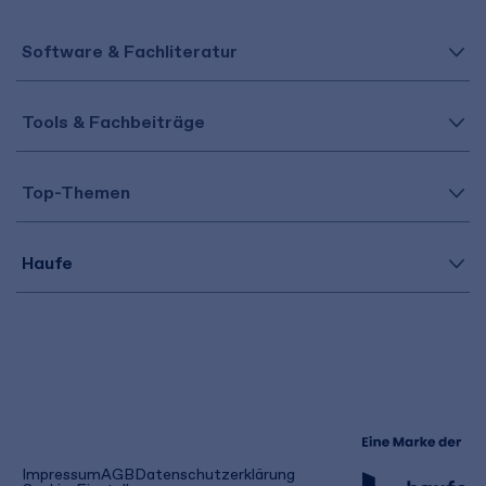
Software & Fachliteratur
Tools & Fachbeiträge
Top-Themen
Haufe
(öffnet
Impressum
AGB
Datenschutzerklärung