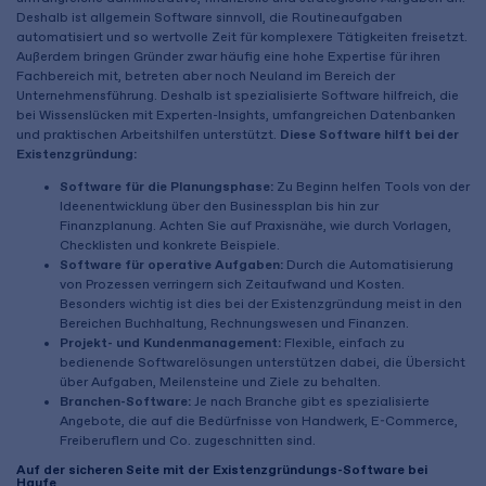
Deshalb ist allgemein Software sinnvoll, die Routineaufgaben
automatisiert und so wertvolle Zeit für komplexere Tätigkeiten freisetzt.
Außerdem bringen Gründer zwar häufig eine hohe Expertise für ihren
Fachbereich mit, betreten aber noch Neuland im Bereich der
Unternehmensführung. Deshalb ist spezialisierte Software hilfreich, die
bei Wissenslücken mit Experten-Insights, umfangreichen Datenbanken
und praktischen Arbeitshilfen unterstützt.
Diese Software hilft bei der
Existenzgründung:
Software für die Planungsphase:
Zu Beginn helfen Tools von der
Ideenentwicklung über den Businessplan bis hin zur
Finanzplanung. Achten Sie auf Praxisnähe, wie durch Vorlagen,
Checklisten und konkrete Beispiele.
Software für operative Aufgaben:
Durch die Automatisierung
von Prozessen verringern sich Zeitaufwand und Kosten.
Besonders wichtig ist dies bei der Existenzgründung meist in den
Bereichen Buchhaltung, Rechnungswesen und Finanzen.
Projekt- und Kundenmanagement:
Flexible, einfach zu
bedienende Softwarelösungen unterstützen dabei, die Übersicht
über Aufgaben, Meilensteine und Ziele zu behalten.
Branchen-Software:
Je nach Branche gibt es spezialisierte
Angebote, die auf die Bedürfnisse von Handwerk, E-Commerce,
Freiberuflern und Co. zugeschnitten sind.
Auf der sicheren Seite mit der Existenzgründungs-Software bei
Haufe