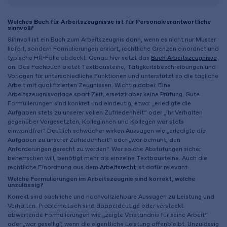
Welches Buch für Arbeitszeugnisse ist für Personalverantwortliche
sinnvoll?
Sinnvoll ist ein Buch zum Arbeitszeugnis dann, wenn es nicht nur Muster
liefert, sondern Formulierungen erklärt, rechtliche Grenzen einordnet und
typische HR-Fälle abdeckt. Genau hier setzt das
Buch Arbeitszeugnisse
an. Das Fachbuch bietet Textbausteine, Tätigkeitsbeschreibungen und
Vorlagen für unterschiedliche Funktionen und unterstützt so die tägliche
Arbeit mit qualifizierten Zeugnissen. Wichtig dabei: Eine
Arbeitszeugnisvorlage spart Zeit, ersetzt aber keine Prüfung. Gute
Formulierungen sind konkret und eindeutig, etwa: „erledigte die
Aufgaben stets zu unserer vollen Zufriedenheit“ oder „ihr Verhalten
gegenüber Vorgesetzten, Kolleginnen und Kollegen war stets
einwandfrei“. Deutlich schwächer wirken Aussagen wie „erledigte die
Aufgaben zu unserer Zufriedenheit“ oder „war bemüht, den
Anforderungen gerecht zu werden“. Wer solche Abstufungen sicher
beherrschen will, benötigt mehr als einzelne Textbausteine. Auch die
rechtliche Einordnung aus dem
Arbeitsrecht
ist dafür relevant.
Welche Formulierungen im Arbeitszeugnis sind korrekt, welche
unzulässig?
Korrekt sind sachliche und nachvollziehbare Aussagen zu Leistung und
Verhalten. Problematisch sind doppeldeutige oder versteckt
abwertende Formulierungen wie „zeigte Verständnis für seine Arbeit“
oder „war gesellig“, wenn die eigentliche Leistung offenbleibt. Unzulässig