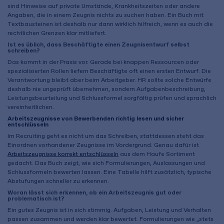
sind Hinweise auf private Umstände, Krankheitszeiten oder andere
Angaben, die in einem Zeugnis nichts zu suchen haben. Ein Buch mit
Textbausteinen ist deshalb nur dann wirklich hilfreich, wenn es auch die
rechtlichen Grenzen klar mitliefert.
Ist es üblich, dass Beschäftigte einen Zeugnisentwurf selbst
schreiben?
Das kommt in der Praxis vor. Gerade bei knappen Ressourcen oder
spezialisierten Rollen liefern Beschäftigte oft einen ersten Entwurf. Die
Verantwortung bleibt aber beim Arbeitgeber. HR sollte solche Entwürfe
deshalb nie ungeprüft übernehmen, sondern Aufgabenbeschreibung,
Leistungsbeurteilung und Schlussformel sorgfältig prüfen und sprachlich
vereinheitlichen.
Arbeitszeugnisse von Bewerbenden richtig lesen und sicher
entschlüsseln
Im Recruiting geht es nicht um das Schreiben, stattdessen steht das
Einordnen vorhandener Zeugnisse im Vordergrund. Genau dafür ist
Arbeitszeugnisse korrekt entschlüsseln
aus dem Haufe Sortiment
gedacht. Das Buch zeigt, wie sich Formulierungen, Auslassungen und
Schlussformeln bewerten lassen. Eine Tabelle hilft zusätzlich, typische
Abstufungen schneller zu erkennen.
Woran lässt sich erkennen, ob ein Arbeitszeugnis gut oder
problematisch ist?
Ein gutes Zeugnis ist in sich stimmig. Aufgaben, Leistung und Verhalten
passen zusammen und werden klar bewertet. Formulierungen wie „stets