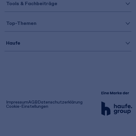
Tools & Fachbeiträge
Top-Themen
Haufe
(öffnet
Impressum
AGB
Datenschutzerklärung
in
Cookie-Einstellungen
einem
neuen
Tab)